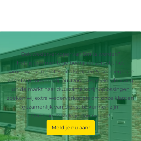
Ook wederverkoper van Smits worden?
Heb jij een montage bedrijf en spreekt het
samenwerken met Smits kozijnen & isolatieglas je
aan? Dan zoeken wij jou! Door de groeiende vraag
uit de markt naar duurzame kozijnoplossingen
zoeken wij extra wederverkopers om onze klanten
gezamenlijk van dienst te kunnen zijn.
Overtuigd? Meld je dan nu aan!
Meld je nu aan!