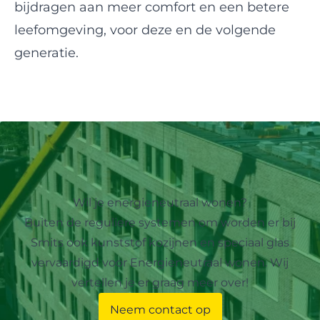
bijdragen aan meer comfort en een betere
leefomgeving, voor deze en de volgende
generatie.
Wil je energieneutraal wonen?
Buiten de reguliere systemen om worden er bij
Smits ook kunststof kozijnen en speciaal glas
vervaardigd voor Energieneutraal wonen. Wij
vertellen je er graag meer over!
Neem contact op