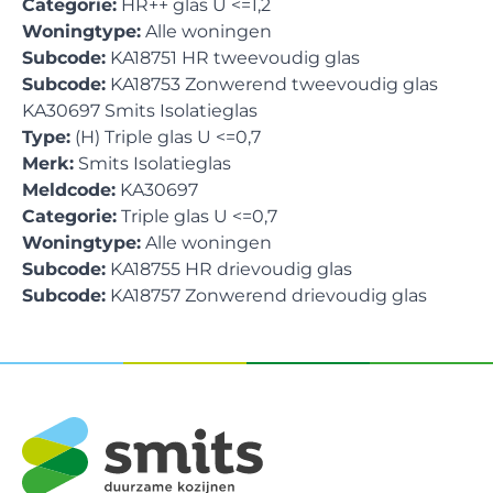
Categorie:
HR++ glas U <=1,2
Woningtype:
Alle woningen
Subcode:
KA18751 HR tweevoudig glas
Subcode:
KA18753 Zonwerend tweevoudig glas
KA30697 Smits Isolatieglas
Type:
(H) Triple glas U <=0,7
Merk:
Smits Isolatieglas
Meldcode:
KA30697
Categorie:
Triple glas U <=0,7
Woningtype:
Alle woningen
Subcode:
KA18755 HR drievoudig glas
Subcode:
KA18757 Zonwerend drievoudig glas